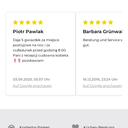
Piotr Pawlak
Barbara Grünwald
Daje 5 gwiazdek za miejsce
Beratung und Service sind
postojowe na noc i za
gut.
rozładunek przed godziną 8:00.
Pani z recepcji cudowna kobieta
🌷🌷 pozdrawiam
03.09.2020, 05:57 Uhr
16.12.2016, 23:24 Uhr
Auf Google anschauen
Auf Google anschauen
Kostenlos Parken
Küchen-Beratung