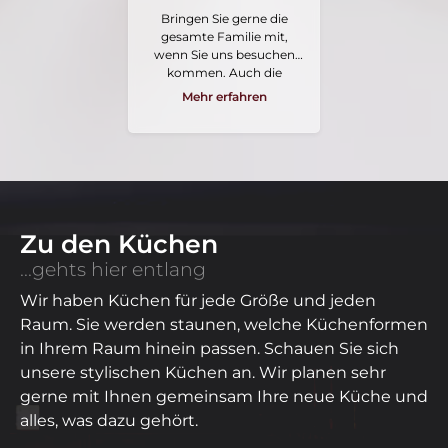
Bringen Sie gerne die
gesamte Familie mit,
wenn Sie uns besuchen
kommen. Auch die
Kleinsten in Ihrem
Mehr erfahren
Zuhause sollten doch
sagen, was Sie vom neuen
Sofa oder der neuen
Küche halten. Unsere
Ausstellung bietet
genügend Platz um auch
mit einem Kinderwagen
komfortabel durch unsere
Zu den Küchen
Gänge schlendern zu
...gehts hier entlang
können.
Wir haben Küchen für jede Größe und jeden
Raum. Sie werden staunen, welche Küchenformen
in Ihrem Raum hinein passen. Schauen Sie sich
unsere stylischen Küchen an. Wir planen sehr
gerne mit Ihnen gemeinsam Ihre neue Küche und
alles, was dazu gehört.