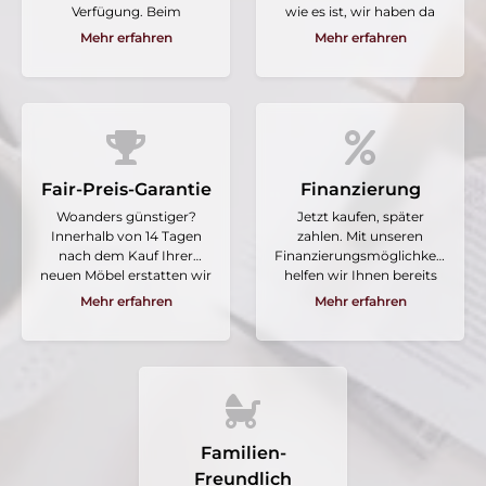
Verfügung. Beim
wie es ist, wir haben da
Möbelhaus Wasserfuhr
eine Lösung für Sie:
Mehr erfahren
Mehr erfahren
gibt es keine stressige
Lassen Sie einfach direkt
Parkplatzsuche, sondern
bei Ihnen vor Ort von uns
Wohlfühl-Ambiente von
aufbauen und seien Sie
der Ankunft bis zur
sicher, dass Sie lange
Abfahrt.
Freude an Ihren neuen
Möbeln haben. Natürlich
verlassen wir unseren
Fair-Preis-Garantie
Arbeitsplatz stets sauber
Finanzierung
und ordentlich.
Woanders günstiger?
Jetzt kaufen, später
Innerhalb von 14 Tagen
zahlen. Mit unseren
nach dem Kauf Ihrer
Finanzierungsmöglichkeiten
neuen Möbel erstatten wir
helfen wir Ihnen bereits
Ihnen die Differenz des
jetzt Ihr schönes neues
Mehr erfahren
Mehr erfahren
Kaufpreises, wenn Sie das
Zuhause zu gestalten.
gleiche Modell woanders
Sprechen Sie uns einfach
günstiger finden.
darauf an.
Familien-
Freundlich