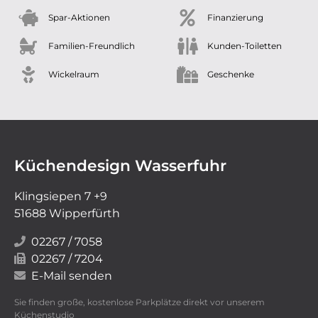
Spar-Aktionen
Finanzierung
Familien-Freundlich
Kunden-Toiletten
Wickelraum
Geschenke
Küchendesign Wasserfuhr
Klingsiepen 7 +9
51688 Wipperfürth
02267 / 7058
02267 / 7204
E-Mail senden
Sie finden große, kostenlose Parkplätze direkt vor unserem
Küchenstudio