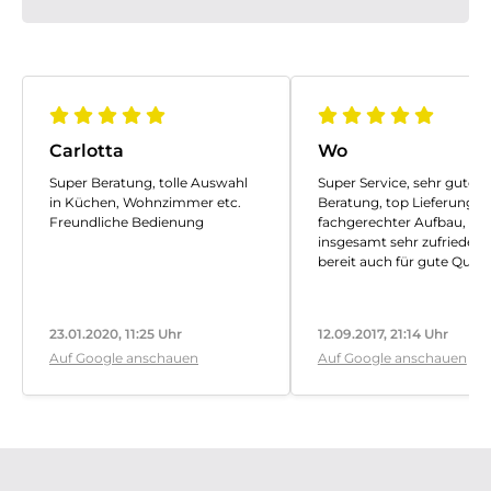
Carlotta
Wo
Super Beratung, tolle Auswahl
Super Service, sehr gute
in Küchen, Wohnzimmer etc.
Beratung, top Lieferung,
Freundliche Bedienung
fachgerechter Aufbau,
insgesamt sehr zufrieden,
bereit auch für gute Qualit
guten Service, etwas mehr
bezahlen.
Vielen Dank
23.01.2020, 11:25 Uhr
12.09.2017, 21:14 Uhr
Auf Google anschauen
Auf Google anschauen