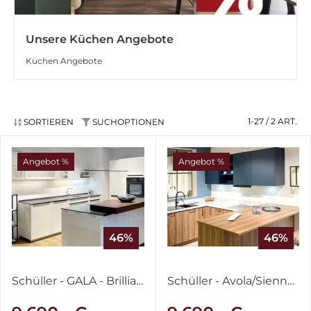
Unsere Küchen Angebote
Küchen Angebote
1-27 / 2
ART.
SORTIEREN
SUCHOPTIONEN
Angebot %
Angebot %
46%
46%
Schüller - GALA - Brilliantweiß & IronGrey
Schüller - Avola/Sienna - Victoria Nussbaum & Lack Tiefblau samtmatt