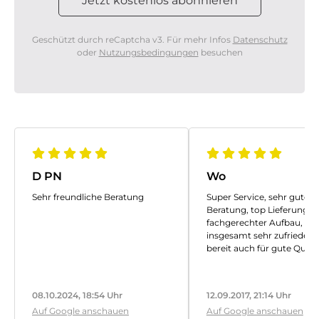
Geschützt durch reCaptcha v3. Für mehr Infos
Datenschutz
oder
Nutzungsbedingungen
besuchen
D PN
Wo
Sehr freundliche Beratung
Super Service, sehr gute
Beratung, top Lieferung,
fachgerechter Aufbau,
insgesamt sehr zufrieden,
bereit auch für gute Qualit
guten Service, etwas mehr
bezahlen.
Vielen Dank
08.10.2024, 18:54 Uhr
12.09.2017, 21:14 Uhr
Auf Google anschauen
Auf Google anschauen