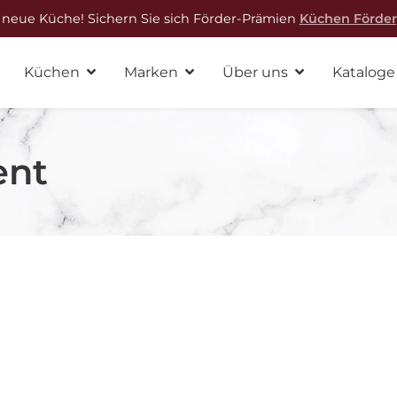
 neue Küche! Sichern Sie sich Förder-Prämien
Küchen Förde
Küchen
Marken
Über uns
Kataloge
ent