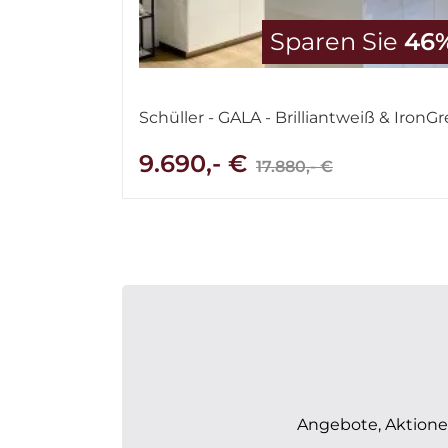
Sparen Sie
46
Schüller - GALA - Brilliantweiß & IronGr
9.690,- €
17.880,- €
Angebote, Aktionen