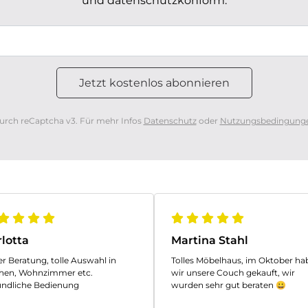
und datenschutzkonform.
urch reCaptcha v3. Für mehr Infos
Datenschutz
oder
Nutzungsbedingung
lotta
Martina Stahl
r Beratung, tolle Auswahl in
Tolles Möbelhaus, im Oktober ha
hen, Wohnzimmer etc.
wir unsere Couch gekauft, wir
undliche Bedienung
wurden sehr gut beraten 😀