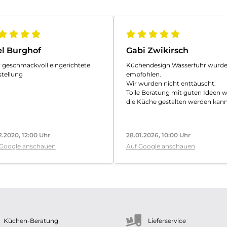
el Burghof
Gabi Zwikirsch
 geschmackvoll eingerichtete
Küchendesign Wasserfuhr wurde
tellung
empfohlen.
Wir wurden nicht enttäuscht.
Tolle Beratung mit guten Ideen w
die Küche gestalten werden kann
Auch die Mitarbeiter die für den
Aufbau zuständig sind waren seh
freundlich und absolut kompeten
2.2020, 12:00 Uhr
28.01.2026, 10:00 Uhr
Es gab das ein oder andere Prob
 Google anschauen
Auf Google anschauen
beim Einbau. Aber geht nicht gibt
nicht. Es wurde sofort eine Lösu
gefunden. Alles ist perfekt gelauf
Wir lieben unsere neue Küche.
Preisleistungverhältnis ist auch s
gut.
Absolut zu empfehlen.
Küchen-Beratung
Lieferservice