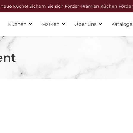
 neue Küche! Sichern Sie sich Förder-Prämien
Küchen Förde
Küchen
Marken
Über uns
Kataloge
ent