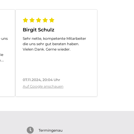
Birgit Schulz
H.-P. Häble
 uns
Sehr nette, kompetente Mitarbeiter
Gute Beratung 
die uns sehr gut beraten haben.
Möbel
Vielen Dank. Gerne wieder.
ie
.
r
t.
07.11.2024, 20:04 Uhr
23.08.2021, 19:0
lem
Auf Google anschauen
Auf Google ans
's
ng
en.
ehr
Termingenau