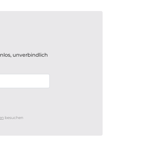
nlos, unverbindlich
en
besuchen