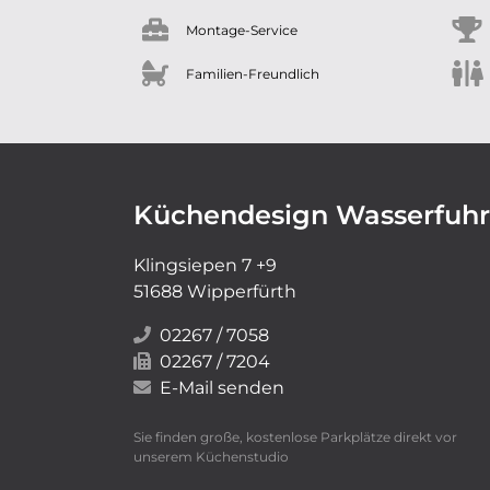
Montage-Service
Familien-Freundlich
Küchendesign Wasserfuhr
Klingsiepen 7 +9
51688 Wipperfürth
02267 / 7058
02267 / 7204
E-Mail senden
Sie finden große, kostenlose Parkplätze direkt vor
unserem Küchenstudio