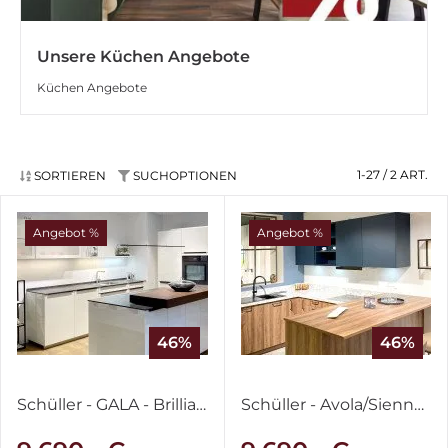
Unsere Küchen Angebote
Küchen Angebote
1-27 / 2
ART.
SORTIEREN
SUCHOPTIONEN
Angebot %
Angebot %
46%
46%
Schüller - GALA - Brilliantweiß & IronGrey
Schüller - Avola/Sienna - Victoria Nussbaum & Lack Tiefblau samtmatt