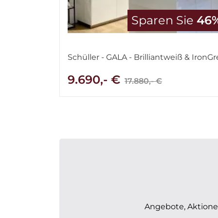
Sparen Sie
46
Schüller - GALA - Brilliantweiß & IronGr
9.690,- €
17.880,- €
Angebote, Aktionen