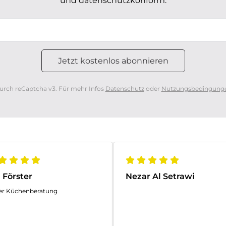
und datenschutzkonform.
urch reCaptcha v3. Für mehr Infos
Datenschutz
oder
Nutzungsbedingung
 Förster
Nezar Al Setrawi
er Küchenberatung