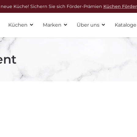
 neue Küche! Sichern Sie sich Förder-Prämien
Küchen Förde
Küchen
Marken
Über uns
Kataloge
ent