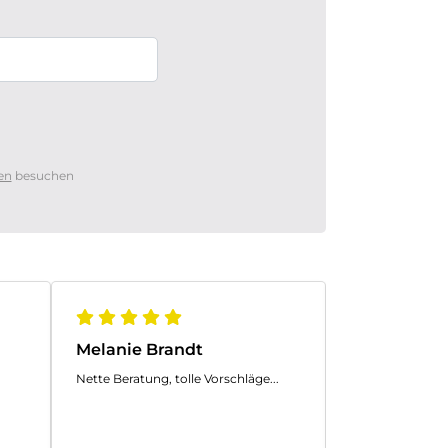
en
besuchen
Melanie Brandt
Dietmar Lu
Nette Beratung, tolle Vorschläge...
Ganz tolle Möbe
leider unumgän
lohnt sich.