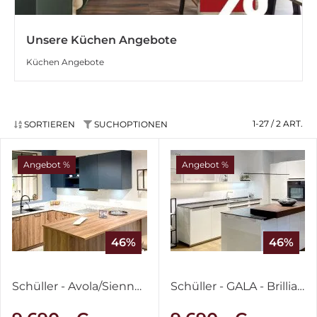
Unsere Küchen Angebote
Küchen Angebote
1-27 / 2
ART.
SORTIEREN
SUCHOPTIONEN
Angebot %
Angebot %
46%
46%
Schüller - Avola/Sienna - Victoria Nussbaum & Lack Tiefblau samtmatt
Schüller - GALA - Brilliantweiß & IronGrey