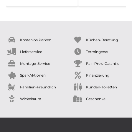
Möbel Wasserfuhr und fa
dort nicht nur eine seriöse
Preispolitik sondern auch 
sehr gute und ehrliche
Fachberatung sowie eine
hervorragenden Aufbause
mit freundlichen Monteur
Kostenlos Parken
Küchen-Beratung
Lieferservice
Termingenau
Montage-Service
Fair-Preis-Garantie
Spar-Aktionen
Finanzierung
Familien-Freundlich
Kunden-Toiletten
Wickelraum
Geschenke