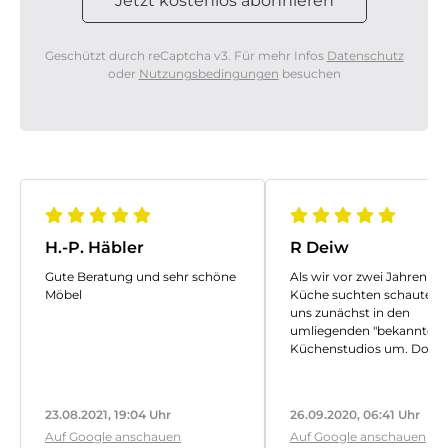
Geschützt durch reCaptcha v3. Für mehr Infos
Datenschutz
oder
Nutzungsbedingungen
besuchen
H.-P. Häbler
R Deiw
Gute Beratung und sehr schöne
Als wir vor zwei Jahren ei
Möbel
Küche suchten schauten 
uns zunächst in den
umliegenden "bekannten"
Küchenstudios um. Dort
verschreckte uns jedoch u
anderem die Preispolitik m
Scheinrabatten.
23.08.2021, 19:04 Uhr
26.09.2020, 06:41 Uhr
Nach einigem Suchen un
Auf Google anschauen
Auf Google anschauen
Informieren kamen wir au