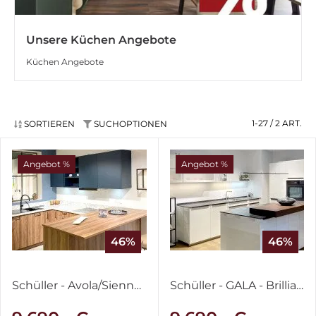
Unsere Küchen Angebote
Küchen Angebote
1-27 / 2
ART.
SORTIEREN
SUCHOPTIONEN
Angebot %
Angebot %
46%
46%
Schüller - Avola/Sienna - Victoria Nussbaum & Lack Tiefblau samtmatt
Schüller - GALA - Brilliantweiß & IronGrey